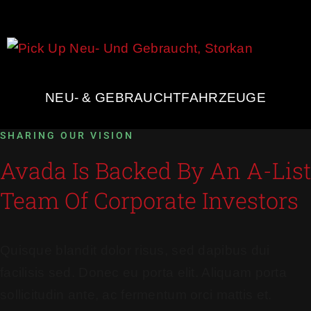
NEU- & GEBRAUCHTFAHRZEUGE
SHARING OUR VISION
Avada Is Backed By An A-List
Team Of Corporate Investors
Quisque blandit dolor risus, sed dapibus dui
facilisis sed. Donec eu porta elit. Aliquam porta
sollicitudin ante, ac fermentum orci mattis et.