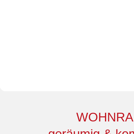
Wohnraum vo
WOHNRA
geräumig & kom