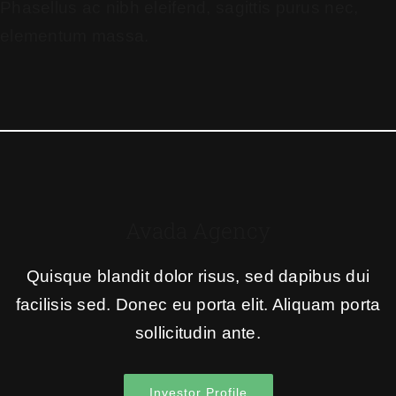
Phasellus ac nibh eleifend, sagittis purus nec,
elementum massa.
Avada Agency
Quisque blandit dolor risus, sed dapibus dui
facilisis sed. Donec eu porta elit. Aliquam porta
sollicitudin ante.
Investor Profile