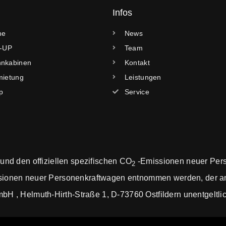
Infos
me
News
k-UP
Team
nkabinen
Kontakt
mietung
Leistungen
p
Service
 und den offiziellen spezifischen CO
-Emissionen neuer Per
2
ionen neuer Personenkraftwagen entnommen werden, der an 
, Helmuth-Hirth-Straße 1, D-73760 Ostfildern unentgeltlich 