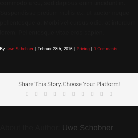
commodo arcu, sed dapibus enim tincidunt in.
Suspendisse pretium mollis ex, ut auctor neque
pellentesque a. Morbi vel cursus odio, at interdum
lorem. Pellentesque vitae eros sapien.
By
Uwe Schobner
|
Februar 28th, 2016
|
Pricing
|
0 Comments
Share This Story, Choose Your Platform!
About the Author:
Uwe Schobner