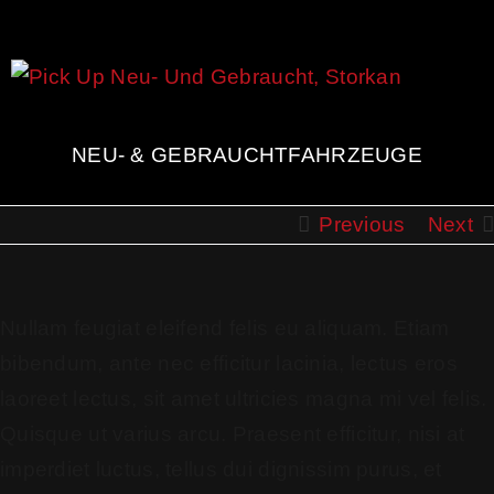
NEU- & GEBRAUCHTFAHRZEUGE
Previous
Next
Nullam feugiat eleifend felis eu aliquam. Etiam
bibendum, ante nec efficitur lacinia, lectus eros
laoreet lectus, sit amet ultricies magna mi vel felis.
Quisque ut varius arcu. Praesent efficitur, nisi at
imperdiet luctus, tellus dui dignissim purus, et