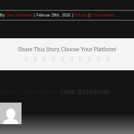
By
Uwe Schobner
|
Februar 28th, 2016
|
Pricing
|
0 Comments
Share This Story, Choose Your Platform!
About the Author:
Uwe Schobner