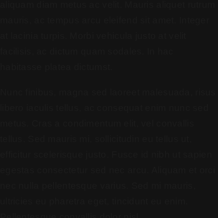
aliquam diam metus ac velit. Mauris aliquet rutrum
mauris, ac tempus arcu eleifend sit amet. Integer
at lacinia turpis. Morbi vehicula justo at velit
facilisis, ac dictum quam sodales. In hac
habitasse platea dictumst.
Nunc finibus, magna sed laoreet malesuada, risus
libero iaculis tellus, ac consequat enim nunc sed
metus. Cras a condimentum elit, vel convallis
tellus. Sed mauris mi, sollicitudin eu tellus ut,
efficitur scelerisque justo. Fusce id nibh ut sapien
egestas consectetur sed nec arcu. Aliquam et orci
nec nulla pellentesque varius. Sed mi mauris,
ultricies eu pharetra eget, tincidunt eu enim.
Pellentesque convallis dolor nisl.