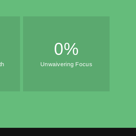
0
%
th
Unwaivering Focus