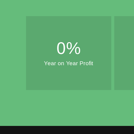
0
%
Year on Year Profit