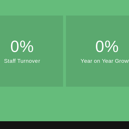
0
%
0
%
Staff Turnover
Year on Year Grow