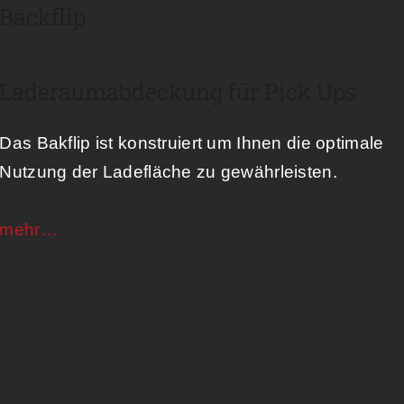
Backflip
Laderaumabdeckung für Pick Ups
Das Bakflip ist konstruiert um Ihnen die optimale
Nutzung der Ladefläche zu gewährleisten.
mehr…