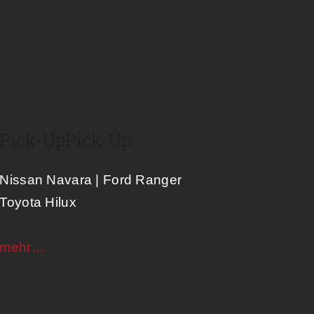
Pick-Up
Pick-Up
Nissan Navara | Ford Ranger
Toyota Hilux
mehr…