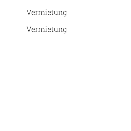
Vermietung​
Vermietung
Ihnen gefällt die Idee einer
Wohnkabine für Ihren Pick-
up, Sie wollen aber nicht
gleich kaufen? Eine
„Testphase“ wäre gut,
vielleicht für ein verlängertes
Wochenende? Dann
sprechen Sie uns auf unsere
Mietkabinen an: Denn Sie
können unsere