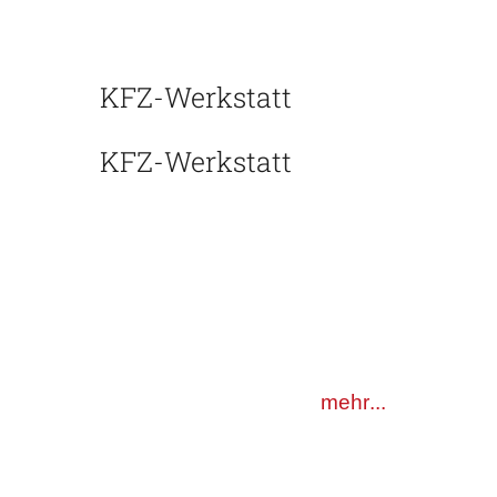
KFZ-Werkstatt​
KFZ-Werkstatt​
TÜV & AU | Service |
Kundendienst | Pick Up
Umbauten | Wohnmobil &
Caravan-Technik​ | Gas
Prüfung & Umrüstungen -
alles aus einer Hand !
mehr...