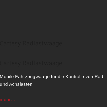
Cartesy Radlastwaage
Cartesy Radlastwaage
Mobile Fahrzeugwaage für die Kontrolle von Rad-
und Achslasten​
mehr…