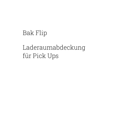
Bak Flip
Laderaumabdeckung
für Pick Ups
Das Bakflip ist konstruiert um
Ihnen die optimale Nutzung
der Ladefläche zu
gewährleisten. Außerdem ist
es schnell zu demontieren um
z.B. eine Wohnkabine