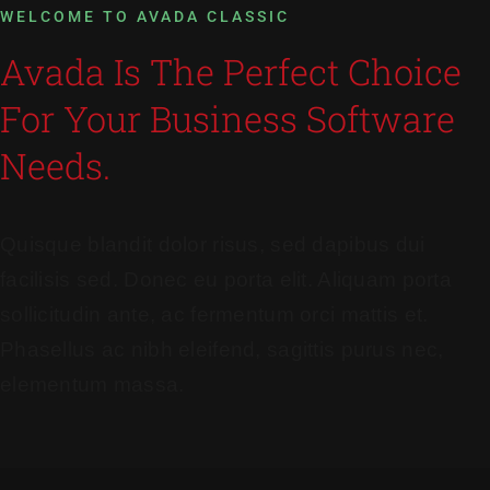
WELCOME TO AVADA CLASSIC
Avada Is The Perfect Choice
For Your Business Software
Needs.
Quisque blandit dolor risus, sed dapibus dui
facilisis sed. Donec eu porta elit. Aliquam porta
sollicitudin ante, ac fermentum orci mattis et.
Phasellus ac nibh eleifend, sagittis purus nec,
elementum massa.