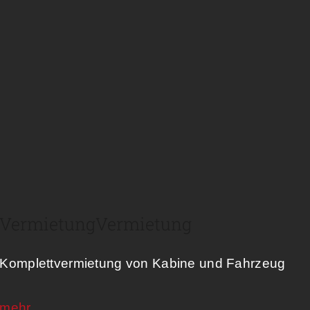
Vermietung​
Vermietung
Komplettvermietung von Kabine und Fahrzeug
mehr…