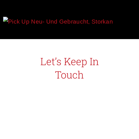
NEU- & GEBRAUCHTFAHRZEUGE
Let’s Keep In
Touch
Quisque blandit dolor risus,
sed dapibus dui facilisis sed.
Donec eu porta elit aliquam
porta.