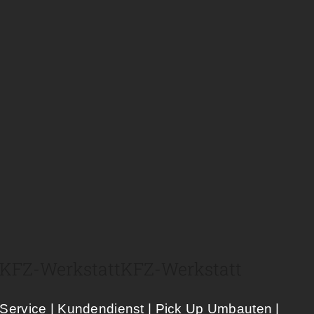
KFZ-Werkstatt​
KFZ-Werkstatt​
Service | Kundendienst | Pick Up Umbauten |