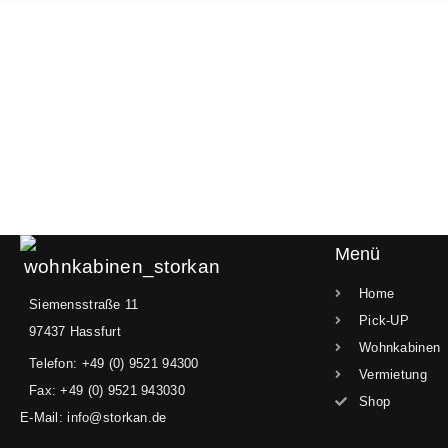
Menü
Home
Siemensstraße 11
Pick-UP
97437 Hassfurt
Wohnkabinen
Telefon: +49 (0) 9521 94300
Vermietung
Fax: +49 (0) 9521 943030
Shop
E-Mail: info@storkan.de