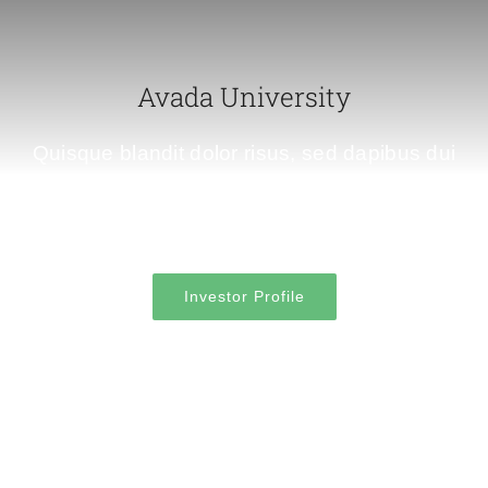
Avada University
Quisque blandit dolor risus, sed dapibus dui
facilisis sed. Donec eu porta elit. Aliquam porta
sollicitudin ante.
Investor Profile