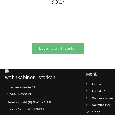
You?
Quisque blandit dolor risus, sed dapibus dui
facilisis sed. Donec eu porta elit. Aliquam porta
sollicitudin ante.
Become an Investor
Menü
Home
Siemensstraße 11
Pick-UP
97437 Hassfurt
Wohnkabinen
Telefon: +49 (0) 9521 94300
Vermietung
Fax: +49 (0) 9521 943030
Shop