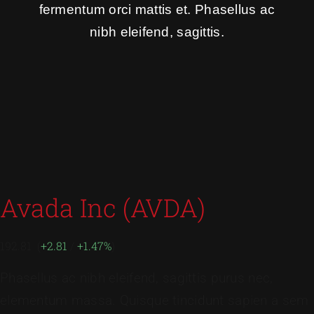
fermentum orci mattis et. Phasellus ac
nibh eleifend, sagittis.
Avada Inc (AVDA)
192.81 (
+2.81
/
+1.47%
)
Phasellus ac nibh eleifend, sagittis purus nec,
elementum massa.
Quisque tincidunt sapien a sem