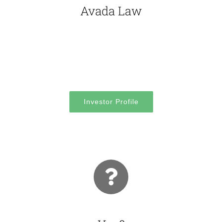
Avada Law
Quisque blandit dolor risus, sed dapibus dui
facilisis sed. Donec eu porta elit. Aliquam porta
sollicitudin ante.
Investor Profile