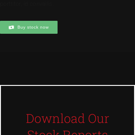
porttitor, id convallis.
Buy stock now
Download Our
Stock Reports