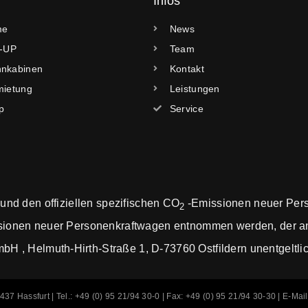
Infos
me
News
k-UP
Team
nkabinen
Kontakt
mietung
Leistungen
p
Service
 und den offiziellen spezifischen CO
-Emissionen neuer Per
2
ionen neuer Personenkraftwagen entnommen werden, der an 
, Helmuth-Hirth-Straße 1, D-73760 Ostfildern unentgeltlich 
 Hassfurt | Tel.: +49 (0) 95 21/94 30-0 | Fax: +49 (0) 95 21/94 30-30 | E-Mai