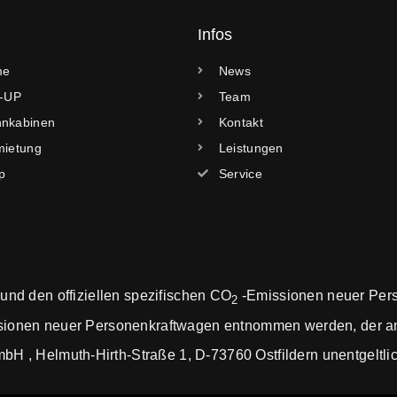
Infos
me
News
k-UP
Team
nkabinen
Kontakt
mietung
Leistungen
p
Service
 und den offiziellen spezifischen CO
-Emissionen neuer Per
2
ionen neuer Personenkraftwagen entnommen werden, der an 
, Helmuth-Hirth-Straße 1, D-73760 Ostfildern unentgeltlich 