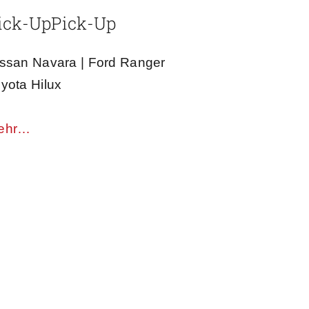
ick-Up
Pick-Up
ssan Navara | Ford Ranger
yota Hilux
ehr…