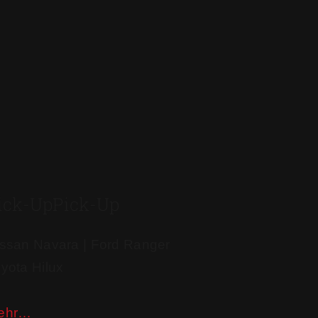
ick-Up
Pick-Up
ssan Navara | Ford Ranger
yota Hilux
ehr…