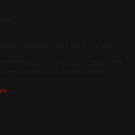
ackflip
aderaumabdeckung für Pick Ups
s Bakflip ist konstruiert um Ihnen die optimale
tzung der Ladefläche zu gewährleisten.
ehr…