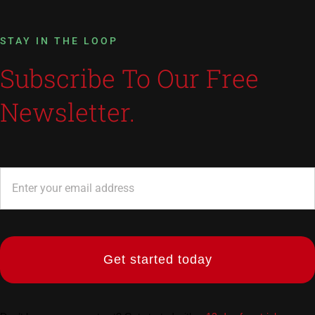
STAY IN THE LOOP
Subscribe To Our Free
Newsletter.
Get started today