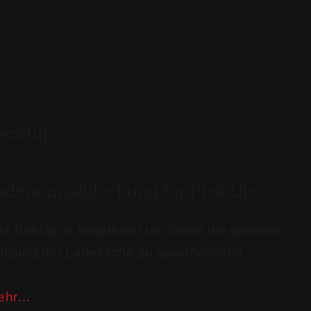
ackflip
aderaumabdeckung für Pick Ups
s Bakflip ist konstruiert um Ihnen die optimale
tzung der Ladefläche zu gewährleisten.
ehr…