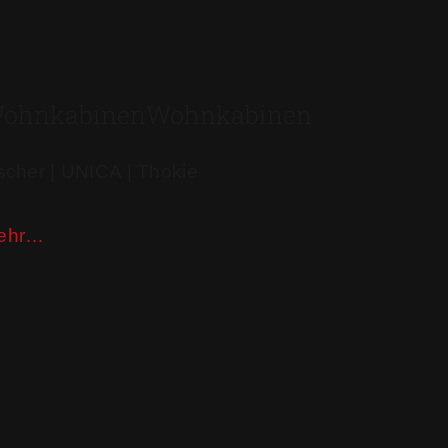
ohnkabinen
Wohnkabinen
scher | UNICA​ | Thokie
ehr…