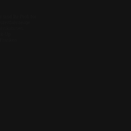
 sind Ihr Profi für
eizeitfahrzeuge
hnkabinen
ck-Up
 Franken