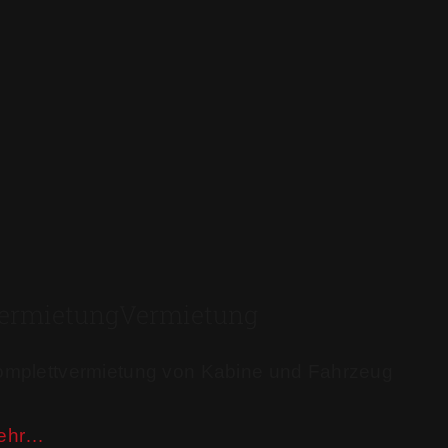
ermietung​
Vermietung
mplettvermietung von Kabine und Fahrzeug
ehr…