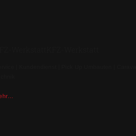
FZ-Werkstatt​
KFZ-Werkstatt​
rvice | Kundendienst | Pick Up Umbauten | Carav
chnik​
ehr…