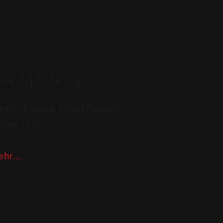
ick-Up
Pick-Up
ssan Navara | Ford Ranger
yota Hilux
ehr…