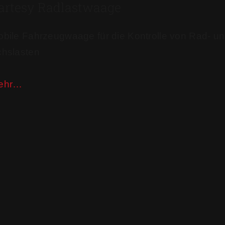
artesy Radlastwaage
bile Fahrzeugwaage für die Kontrolle von Rad- u
hslasten​
ehr…