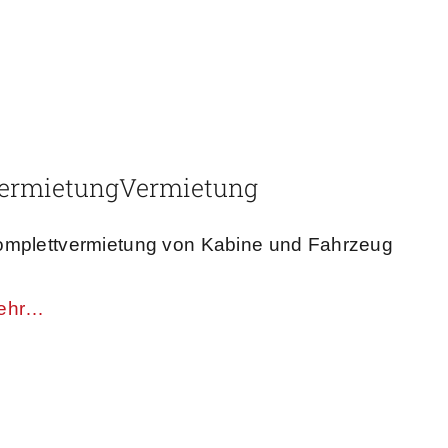
ermietung​
Vermietung
mplettvermietung von Kabine und Fahrzeug
ehr…