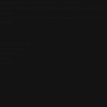
Betriebsferien von 16.09.2024 bis zum 29.09.2024 –
r sind ab Montag, den 30. September wieder wie gewohnt für si
reichbar.
r sind ab Montag, den 30. September wieder wie gewohnt für si
reichbar.
 sind Ihr Profi für
eizeitfahrzeuge
hnkabinen
ck-Up
 Franken