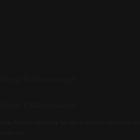
artesy Radlastwaage
artesy Radlastwaage
bile Fahrzeugwaage für die Kontrolle von Rad- u
hslasten​