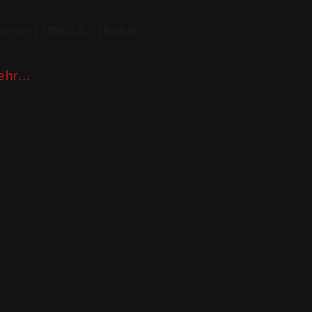
scher | UNICA​ | Thokie
ehr…